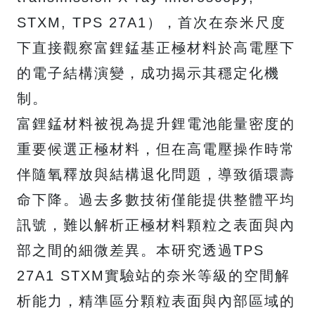
STXM, TPS 27A1），首次在奈米尺度
下直接觀察富鋰錳基正極材料於高電壓下
的電子結構演變，成功揭示其穩定化機
制。
富鋰錳材料被視為提升鋰電池能量密度的
重要候選正極材料，但在高電壓操作時常
伴隨氧釋放與結構退化問題，導致循環壽
命下降。過去多數技術僅能提供整體平均
訊號，難以解析正極材料顆粒之表面與內
部之間的細微差異。本研究透過TPS
27A1 STXM實驗站的奈米等級的空間解
析能力，精準區分顆粒表面與內部區域的