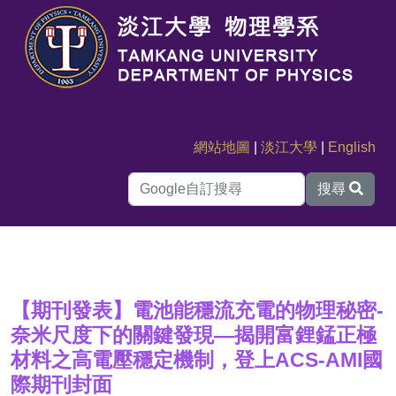
網站地圖
|
淡江大學
|
English
搜尋
【期刊發表】電池能穩流充電的物理秘密-
奈米尺度下的關鍵發現—揭開富鋰錳正極
材料之高電壓穩定機制，登上ACS-AMI國
際期刊封面