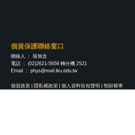
個資保護聯絡窗口
聯絡人 ： 張旭含
電話 ： (02)2621-5656 轉分機 2521
Email ：
phys@mail.tku.edu.tw
個資政策
|
隱私權政策
|
個人資料告知聲明
|
智財權專
區
社群分享
淡江新生專區