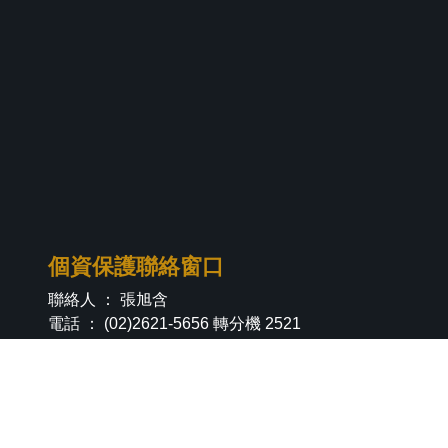
個資保護聯絡窗口
聯絡人 ： 張旭含
電話 ： (02)2621-5656 轉分機 2521
Email ：
phys@mail.tku.edu.tw
個資政策
|
隱私權政策
|
個人資料告知聲明
|
智財
權專區