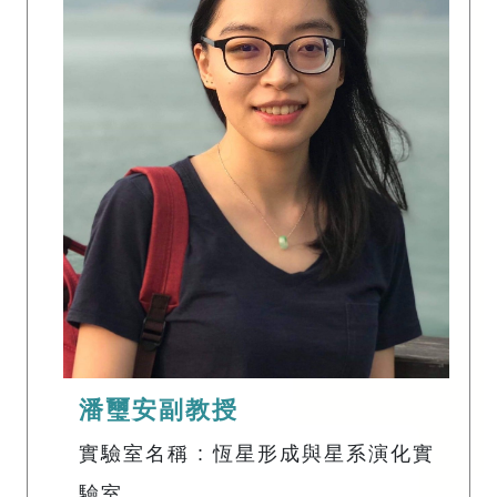
潘璽安副教授
實驗室名稱 : 恆星形成與星系演化實
驗室