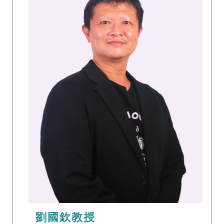
劉國欽教授