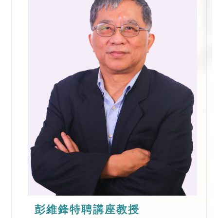
彭維鋒特聘講座教授