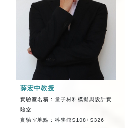
薛宏中教授
實驗室名稱 : 量子材料模擬與設計實
驗室
實驗室地點 : 科學館S108+S326