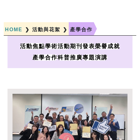
HOME
❯
活動與花絮
❯
產學合作
活動焦點
學術活動
期刊發表
榮譽成就
產學合作
科普推廣
專題演講