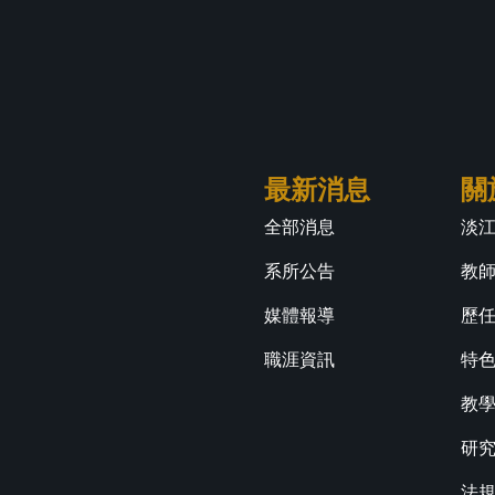
最新消息
關
全部消息
淡
系所公告
教
媒體報導
歷
職涯資訊
特
教
研
法