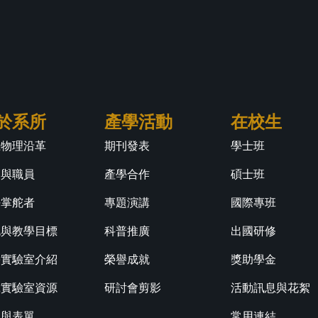
於系所
產學活動
在校生
江物理沿革
期刊發表
學士班
師與職員
產學合作
碩士班
任掌舵者
專題演講
國際專班
色與教學目標
科普推廣
出國研修
學實驗室介紹
榮譽成就
獎助學金
究實驗室資源
研討會剪影
活動訊息與花絮
規與表單
常用連結