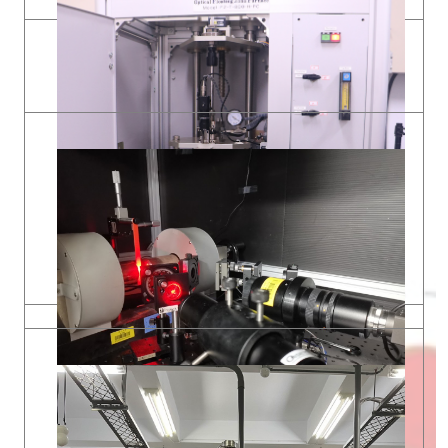
半導體電性量測機台
所屬實驗室 : 奈米科技實驗室
實驗室地點 : 科學館S309
Email:
phyeh331@gms.tku.edu.tw
懸浮式長晶爐
磁光柯爾效應實驗