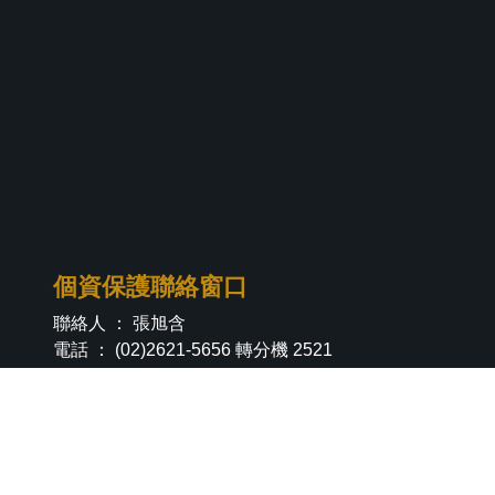
個資保護聯絡窗口
聯絡人 ： 張旭含
電話 ： (02)2621-5656 轉分機 2521
Email ：
phys@mail.tku.edu.tw
個資政策
|
隱私權政策
|
個人資料告知聲明
|
智財
權專區