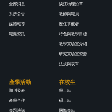
所屬實驗室 : 自旋電子學實驗室
全部消息
淡江物理沿革
實驗室地點 : 科學館S214
系所公告
教師與職員
Email:
jyhong@mail.tku.edu.tw
媒體報導
歷任掌舵者
職涯資訊
特色與教學目標
教學實驗室介紹
研究實驗室資源
法規與表單
產學活動
在校生
期刊發表
學士班
產學合作
碩士班
專題演講
國際專班