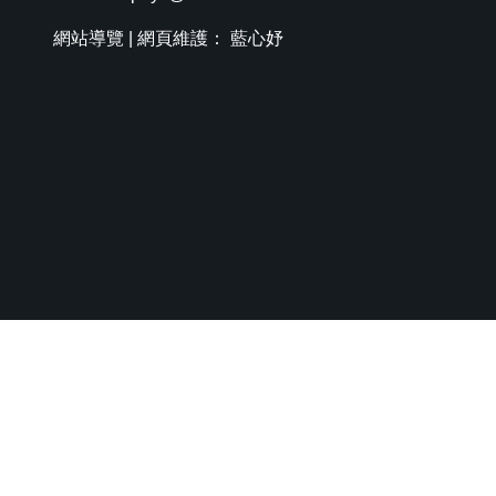
網站導覽
| 網頁維護： 藍心妤