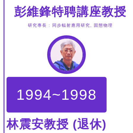
彭維鋒特聘講座教授
研究專長 : 同步輻射應用研究, 固態物理
1994~1998
林震安教授 (退休)