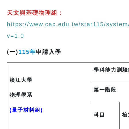
天文與基礎物理組：
https://www.cac.edu.tw/star115/syst
v=1.0
(一)
115年
申請入學
學科能力測驗
淡江大學
第一階段
物理學系
(量子材料組)
科目
檢