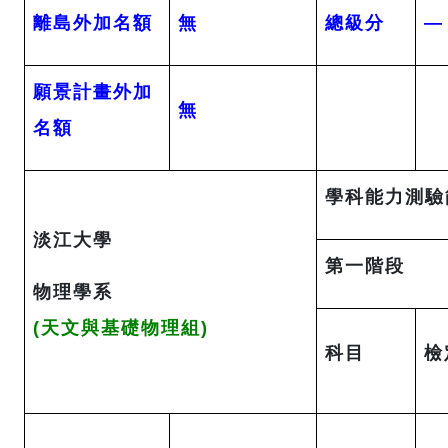
離島外加名額
無
總級分
—
願景計畫外加
無
名額
學科能力測驗
淡江大學
第一階段
物理學系
(天文與基礎物理組)
科目
檢