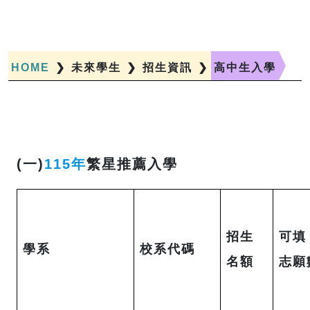
HOME
❯
未來學生
❯
招生資訊
❯
高中生入學
(一)
115年
繁星推薦入學
招生
可填
學系
校系代碼
名額
志願