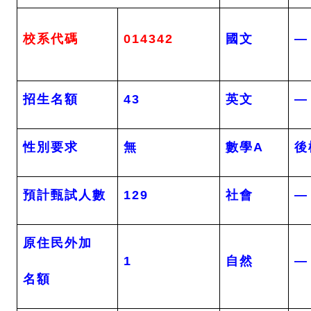
校系代碼
014342
國文
—
招生名額
43
英文
—
性別要求
無
數學A
後
預計甄試人數
129
社會
—
原住民外加
1
自然
—
名額