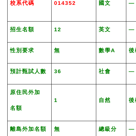
校系代碼
014352
國文
—
招生名額
12
英文
—
性別要求
無
數學A
後
預計甄試人數
36
社會
—
原住民外加
1
自然
後
名額
離島外加名額
無
總級分
—